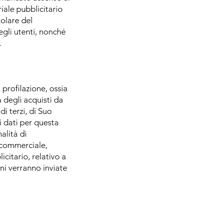
iale pubblicitario
tolare del
egli utenti, nonché
.
 profilazione, ossia
a degli acquisti da
di terzi, di Suo
i dati per questa
alità di
o commerciale,
citario, relativo a
ni verranno inviate