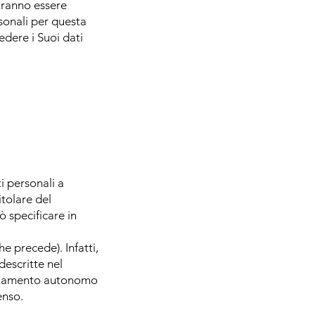
otranno essere
rsonali per questa
edere i Suoi dati
i personali a
itolare del
ò specificare in
e precede). Infatti,
descritte nel
Trattamento autonomo
enso.