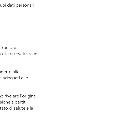
uoi dati personali
tronici o
e la riservatezza in
spetto alla
 e adeguati alle
o rivelare l'origine
sione a partiti,
tato di salute e la