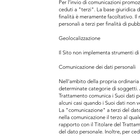
Per l’invio di comunicazioni promoz
ceduti a "terzi". La base giuridica 
finalità è meramente facoltativo. Il
personali a terzi per finalità di pubbl
Geolocalizzazione
Il Sito non implementa strumenti di 
Comunicazione dei dati personali
Nell'ambito della propria ordinaria 
determinate categorie di soggetti. Al
Trattamento comunica i Suoi dati pers
alcuni casi quando i Suoi dati non 
La "comunicazione" a terzi del dato 
nella comunicazione il terzo al quale
rapporto con il Titolare del Tratta
del dato personale. Inoltre, per ced