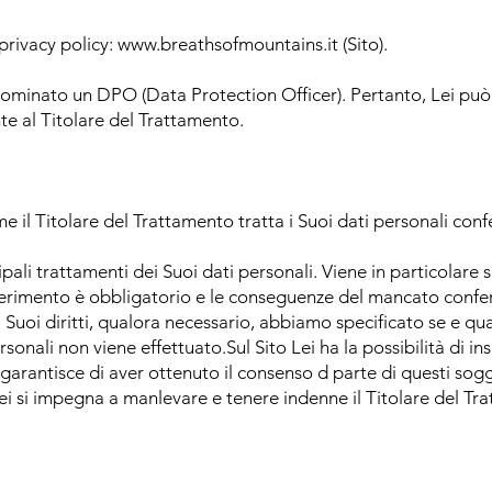
 privacy policy:
www.breathsofmountains.it
(Sito).
nominato un DPO (Data Protection Officer). Pertanto, Lei può 
te al Titolare del Trattamento.
il Titolare del Trattamento tratta i Suoi dati personali confer
ipali trattamenti dei Suoi dati personali. Viene in particolare 
nferimento è obbligatorio e le conseguenze del mancato confe
i Suoi diritti, qualora necessario, abbiamo specificato se e q
onali non viene effettuato.Sul Sito Lei ha la possibilità di ins
i garantisce di aver ottenuto il consenso d parte di questi sogg
 Lei si impegna a manlevare e tenere indenne il Titolare del T