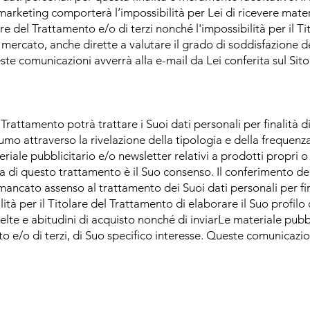
 marketing comporterà l’impossibilità per Lei di ricevere mater
are del Trattamento e/o di terzi nonché l'impossibilità per il Ti
 mercato, anche dirette a valutare il grado di soddisfazione d
este comunicazioni avverrà alla e-mail da Lei conferita sul Sito
Trattamento potrà trattare i Suoi dati personali per finalità di
sumo attraverso la rivelazione della tipologia e della frequenz
teriale pubblicitario e/o newsletter relativi a prodotti propri o 
ca di questo trattamento è il Suo consenso. Il conferimento de
 mancato assenso al trattamento dei Suoi dati personali per fin
ità per il Titolare del Trattamento di elaborare il Suo profil
elte e abitudini di acquisto nonché di inviarLe materiale pubbli
o e/o di terzi, di Suo specifico interesse. Queste comunicazio