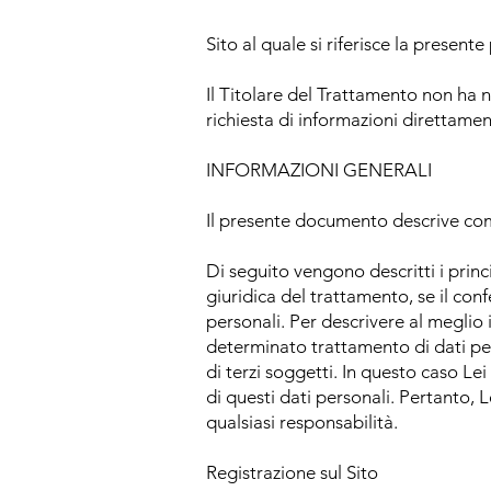
Sito al quale si riferisce la presente
Il Titolare del Trattamento non ha 
richiesta di informazioni direttamen
INFORMAZIONI GENERALI
Il presente documento descrive come 
Di seguito vengono descritti i princ
giuridica del trattamento, se il co
personali. Per descrivere al meglio 
determinato trattamento di dati pers
di terzi soggetti. In questo caso Le
di questi dati personali. Pertanto,
qualsiasi responsabilità.
Registrazione sul Sito